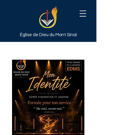
Église de Dieu
du Mont Sinaï